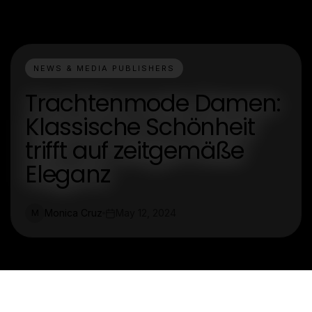
NEWS & MEDIA PUBLISHERS
Trachtenmode Damen:
Klassische Schönheit
trifft auf zeitgemäße
Eleganz
Monica Cruz
May 12, 2024
M