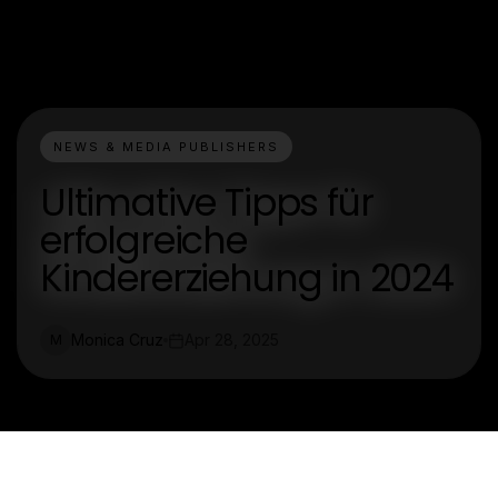
NEWS & MEDIA PUBLISHERS
Ultimative Tipps für
erfolgreiche
Kindererziehung in 2024
Monica Cruz
Apr 28, 2025
M