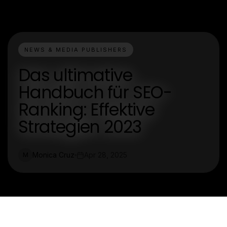
NEWS & MEDIA PUBLISHERS
Das ultimative
Handbuch für SEO-
Ranking: Effektive
Strategien 2023
Monica Cruz
Apr 28, 2025
M