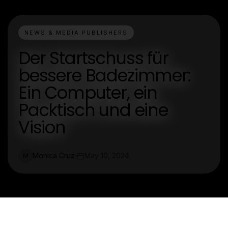
NEWS & MEDIA PUBLISHERS
Der Startschuss für
bessere Badezimmer:
Ein Computer, ein
Packtisch und eine
Vision
Monica Cruz
May 10, 2024
M