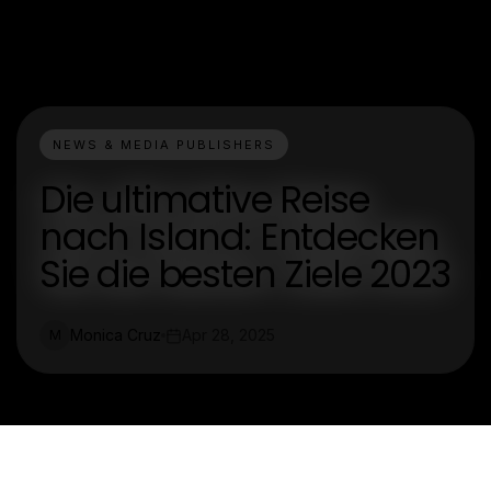
NEWS & MEDIA PUBLISHERS
Die ultimative Reise
nach Island: Entdecken
Sie die besten Ziele 2023
Monica Cruz
Apr 28, 2025
M