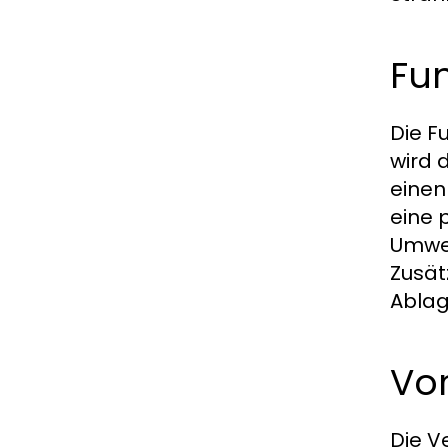
Fun
Die F
wird 
einen
eine 
Umwel
Zusät
Ablag
Vo
Die V