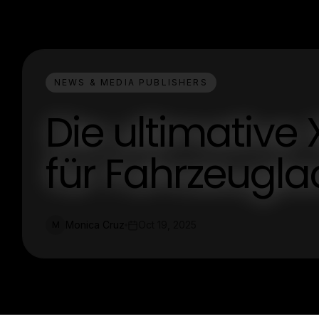
NEWS & MEDIA PUBLISHERS
Die ultimative X
für Fahrzeugla
Monica Cruz
Oct 19, 2025
M