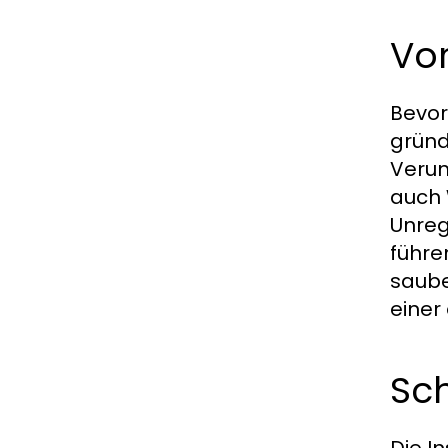
Vo
Bevor
gründ
Verun
auch 
Unreg
führe
saube
einer 
Sch