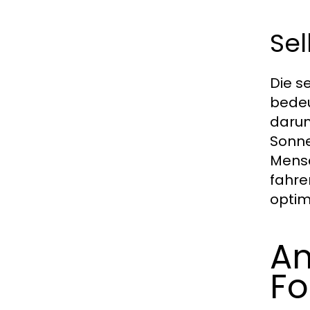
Sel
Die s
bedeu
darun
Sonne
Mensc
fahre
optim
An
Fo