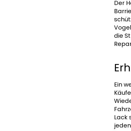
Der H
Barri
schüt
Vogel
die S
Repar
Erh
Ein we
Käufe
Wiede
Fahrz
Lack s
jeden