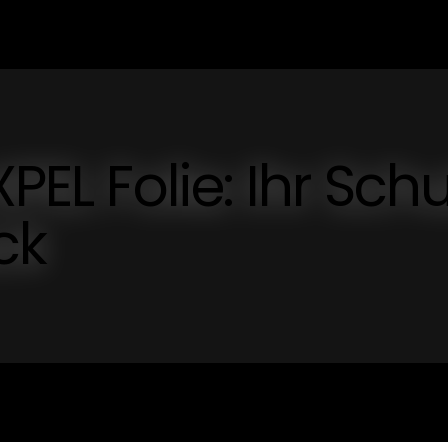
PEL Folie: Ihr Schu
ck