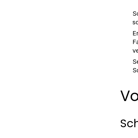
S
s
E
F
v
S
S
Vo
Sch