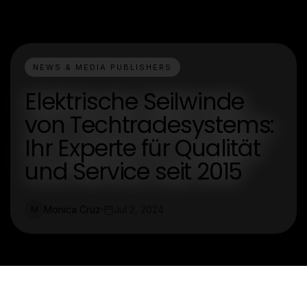
NEWS & MEDIA PUBLISHERS
Elektrische Seilwinde
von Techtradesystems:
Ihr Experte für Qualität
und Service seit 2015
Monica Cruz
Jul 2, 2024
M