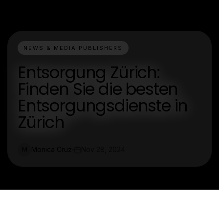
NEWS & MEDIA PUBLISHERS
Entsorgung Zürich:
Finden Sie die besten
Entsorgungsdienste in
Zürich
Monica Cruz
Nov 28, 2024
M