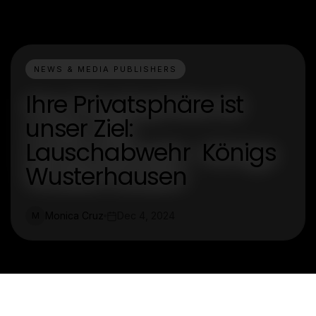
NEWS & MEDIA PUBLISHERS
Ihre Privatsphäre ist
unser Ziel:
Lauschabwehr Königs
Wusterhausen
Monica Cruz
Dec 4, 2024
M