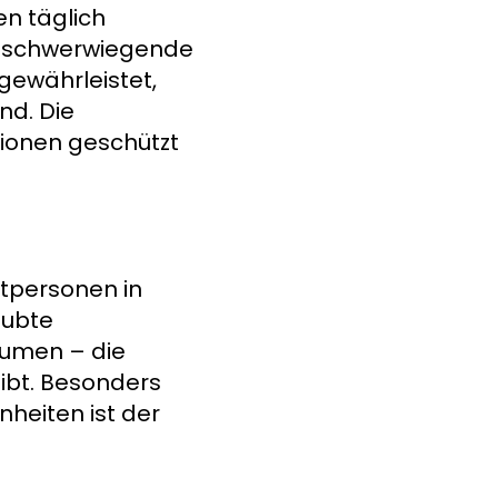
en täglich
ff schwerwiegende
ewährleistet,
nd. Die
ationen geschützt
atpersonen in
aubte
äumen – die
eibt. Besonders
heiten ist der