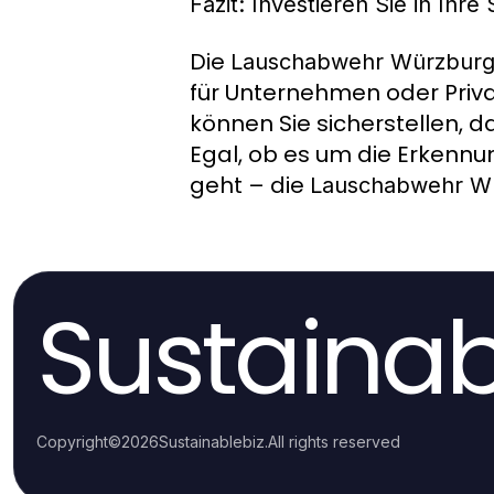
Fazit: Investieren Sie in Ih
Die
Lauschabwehr Würzbur
für Unternehmen oder Priv
können Sie sicherstellen, d
Egal, ob es um die Erkennu
geht – die
Lauschabwehr W
Sustainab
Copyright
©
2026
Sustainablebiz
.
All rights reserved