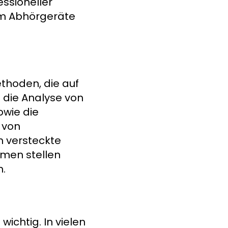
ssioneller
um Abhörgeräte
thoden, die auf
 die Analyse von
owie die
 von
m versteckte
hmen stellen
n.
ichtig. In vielen