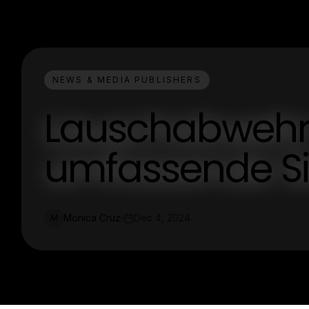
NEWS & MEDIA PUBLISHERS
Lauschabwehr 
umfassende Si
Monica Cruz
Dec 4, 2024
M