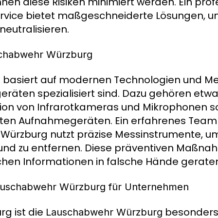
 diese Risiken minimiert werden. Ein profe
rvice bietet maßgeschneiderte Lösungen, 
neutralisieren.
schabwehr Würzburg
basiert auf modernen Technologien und Me
g
räten spezialisiert sind. Dazu gehören etwa
tion von Infrarotkameras und Mikrophonen s
ckten Aufnahmegeräten. Ein erfahrenes Team
Würzburg nutzt präzise Messinstrumente, u
und zu entfernen. Diese präventiven Maßna
ichen Informationen in falsche Hände gerate
Lauschabwehr Würzburg für Unternehmen
g ist die
besonders w
Lauschabwehr Würzburg