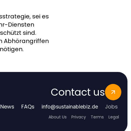
sstrategie, sei es
hr-Diensten
schützt sind.
n Abhörangriffen
enötigen.
Contact us
News
FAQs
Jobs
info
@
sustainablebiz.de
About Us
Privacy
Terms
Legal