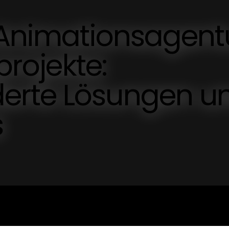
 Animationsagent
projekte:
erte Lösungen u
s