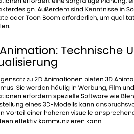
tionen erfordert eine sorgfältige Planung, e
kterdesign. Außerdem sind Kenntnisse in 
te oder Toon Boom erforderlich, um qualita
len.
 Animation: Technische 
ualisierung
gensatz zu 2D Animationen bieten 3D Animat
smus. Sie werden häufig in Werbung, Film und
tionen erfordern spezielle Software wie Bl
rstellung eines 3D-Modells kann anspruchsvoll
en Vorteil einer höheren visuelle anspreche
deen effektiv kommunizieren kann.