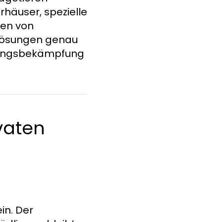
häuser, spezielle
ten von
Lösungen genau
dlingsbekämpfung
vaten
in. Der