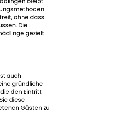
ädlingen bleibt.
mpfungsmethoden
reit, ohne dass
üssen. Die
hädlinge gezielt
auch
st
eine gründliche
ie den Eintritt
Sie diese
betenen Gästen zu