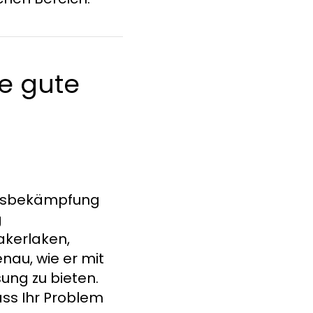
e gute
ingsbekämpfung
g
akerlaken,
nau, wie er mit
ung zu bieten.
ass Ihr Problem