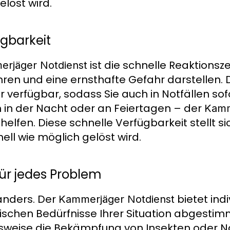
elöst wird.
ügbarkeit
ist die schnelle Reaktionsze
rjäger Notdienst
ren und eine ernsthafte Gefahr darstellen.
r verfügbar, sodass Sie auch in Notfällen so
 in der Nacht oder an Feiertagen – der
Kamm
u helfen. Diese schnelle Verfügbarkeit stellt si
ll wie möglich gelöst wird.
für jedes Problem
 anders. Der
bietet indi
Kammerjäger Notdienst
fischen Bedürfnisse Ihrer Situation abgestimmt
lsweise die Bekämpfung von Insekten oder N