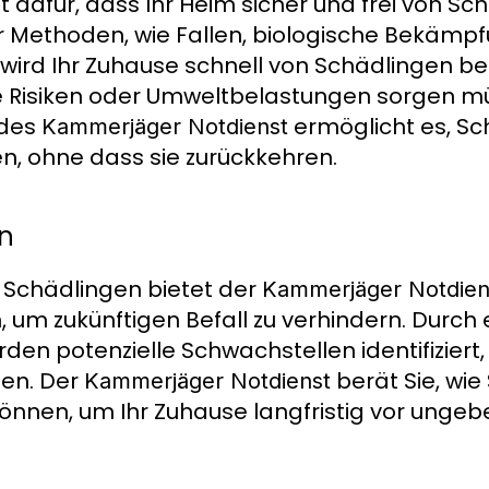
 dafür, dass Ihr Heim sicher und frei von Sch
ver Methoden, wie Fallen, biologische Bekä
rd Ihr Zuhause schnell von Schädlingen bef
he Risiken oder Umweltbelastungen sorgen m
 des
ermöglicht es, Sc
Kammerjäger Notdienst
en, ohne dass sie zurückkehren.
n
 Schädlingen bietet der
Kammerjäger Notdien
m zukünftigen Befall zu verhindern. Durch 
en potenzielle Schwachstellen identifiziert, d
en. Der
berät Sie, wie 
Kammerjäger Notdienst
nnen, um Ihr Zuhause langfristig vor unge