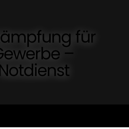
kämpfung für
Gewerbe –
Notdienst