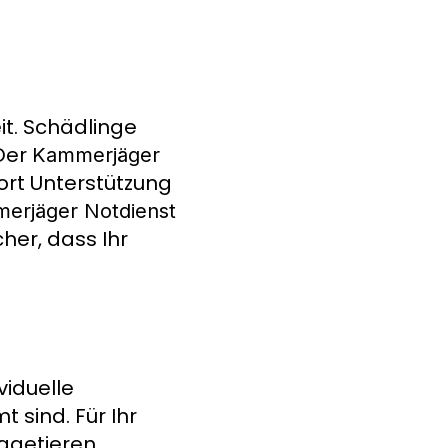
it. Schädlinge
 Der
Kammerjäger
fort Unterstützung
erjäger Notdienst
cher, dass Ihr
viduelle
 sind. Für Ihr
agetieren