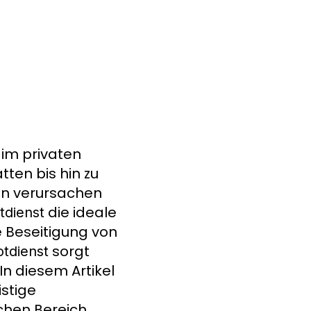
 im privaten
ten bis hin zu
en verursachen
die ideale
dienst
e Beseitigung von
sorgt
tdienst
In diesem Artikel
istige
chen Bereich.