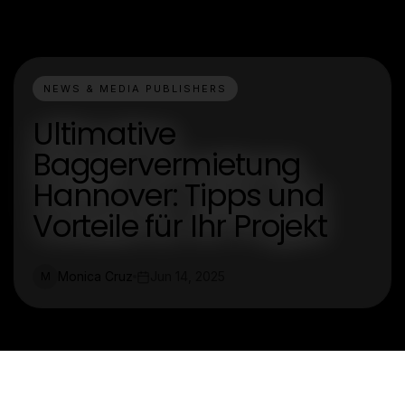
NEWS & MEDIA PUBLISHERS
Ultimative
Baggervermietung
Hannover: Tipps und
Vorteile für Ihr Projekt
Monica Cruz
Jun 14, 2025
M