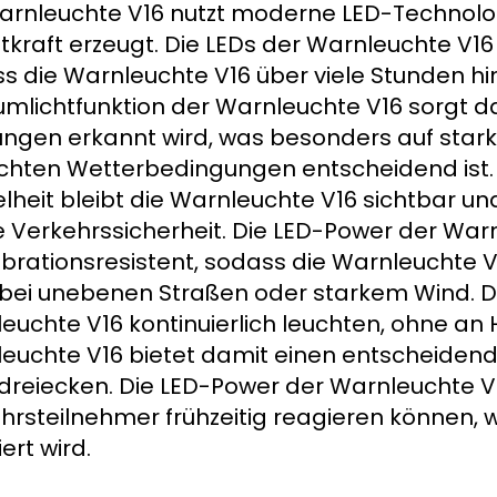
arnleuchte V16 nutzt moderne LED-Technolog
tkraft erzeugt. Die LEDs der Warnleuchte V16 
s die Warnleuchte V16 über viele Stunden hin
mlichtfunktion der Warnleuchte V16 sorgt da
ungen erkannt wird, was besonders auf star
chten Wetterbedingungen entscheidend ist. 
lheit bleibt die Warnleuchte V16 sichtbar u
e Verkehrssicherheit. Die LED-Power der War
ibrationsresistent, sodass die Warnleuchte 
bei unebenen Straßen oder starkem Wind. D
euchte V16 kontinuierlich leuchten, ohne an He
euchte V16 bietet damit einen entscheidend
reiecken. Die LED-Power der Warnleuchte V16
hrsteilnehmer frühzeitig reagieren können, w
ert wird.