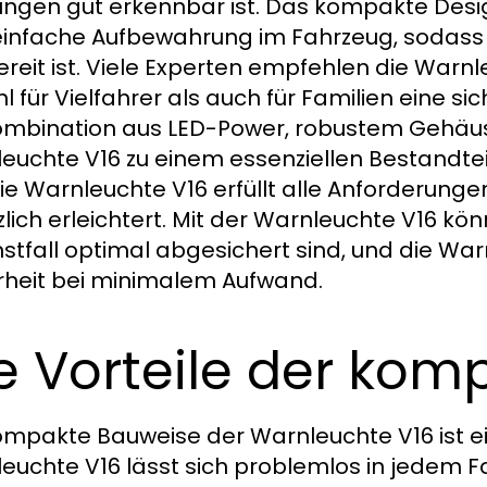
ungen gut erkennbar ist. Das kompakte Desi
einfache Aufbewahrung im Fahrzeug, sodass 
bereit ist. Viele Experten empfehlen die Warn
l für Vielfahrer als auch für Familien eine si
ombination aus LED-Power, robustem Gehäu
euchte V16 zu einem essenziellen Bestandt
ie Warnleuchte V16 erfüllt alle Anforderunge
zlich erleichtert. Mit der Warnleuchte V16 kön
nstfall optimal abgesichert sind, und die W
rheit bei minimalem Aufwand.
e Vorteile der ko
ompakte Bauweise der Warnleuchte V16 ist ei
euchte V16 lässt sich problemlos in jedem Fa