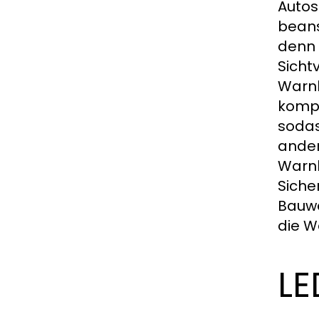
Autos
beans
denn 
Sicht
Warnl
kompa
sodas
ander
Warnl
Siche
Bauwe
die W
LE