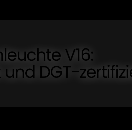
leuchte V16:
und DGT-zertifizi