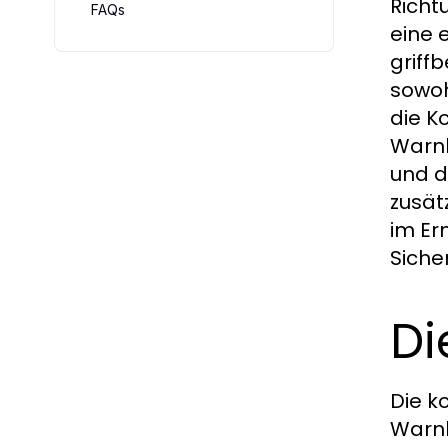
Richt
FAQs
eine 
griff
sowoh
die K
Warnl
und d
zusät
im Er
Siche
Di
Die k
Warnl