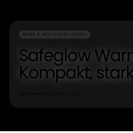
NEWS & MEDIA PUBLISHERS
Safeglow Warn
Kompakt, stark 
Monica Cruz
Dec 1, 2025
M