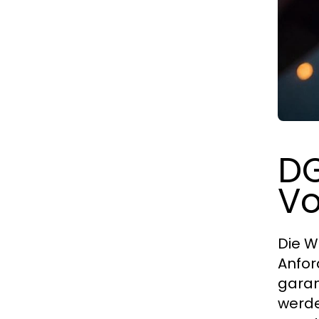
DG
Vo
Die W
Anfor
garan
werde