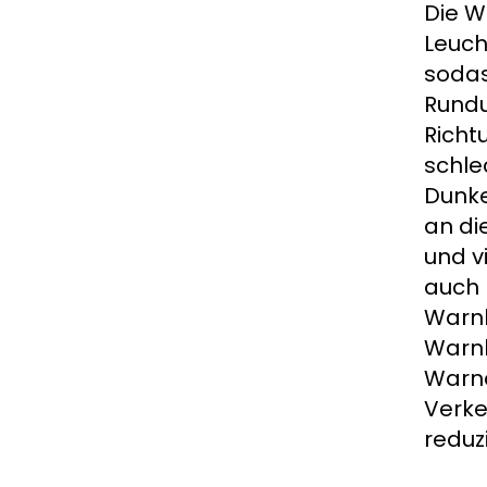
Die W
Leuch
sodas
Rundu
Richt
schle
Dunke
an di
und v
auch 
Warnl
Warnl
Warnd
Verke
reduzi